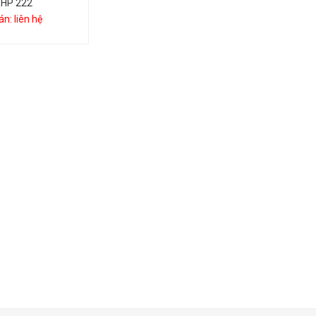
HP 222
án: liên hệ