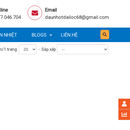
line
Email
7.046.704
daunhotdailoc68@gmail.com
N NHIỆT
BLOGS
LIÊN HỆ
m/1 trang:
- Sắp xếp