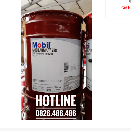
X
Giá b