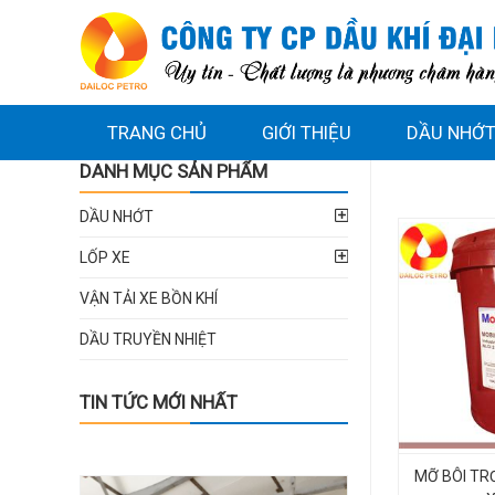
TRANG CHỦ
GIỚI THIỆU
DẦU NHỚ
DANH MỤC SẢN PHẨM
DẦU NHỚT
LỐP XE
VẬN TẢI XE BỒN KHÍ
DẦU TRUYỀN NHIỆT
TIN TỨC MỚI NHẤT
MỠ BÔI TR