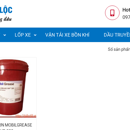
Hot
097
T
LỐP XE
VẬN TẢI XE BỒN KHÍ
DẦU TRUYỀ
Số sản phẩ
ƠN MOBILGREASE